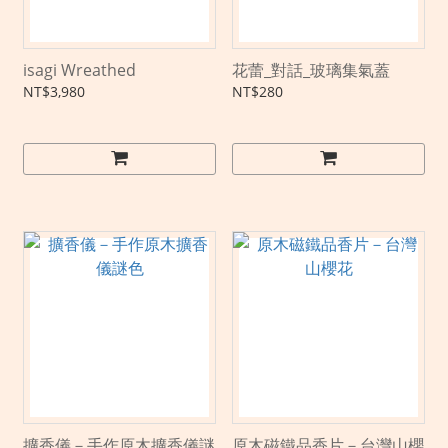
isagi Wreathed
花蕾_對話_玻璃集氣蓋
NT$3,980
NT$280
擴香儀－手作原木擴香儀謎
原木磁鐵品香片－台灣山櫻