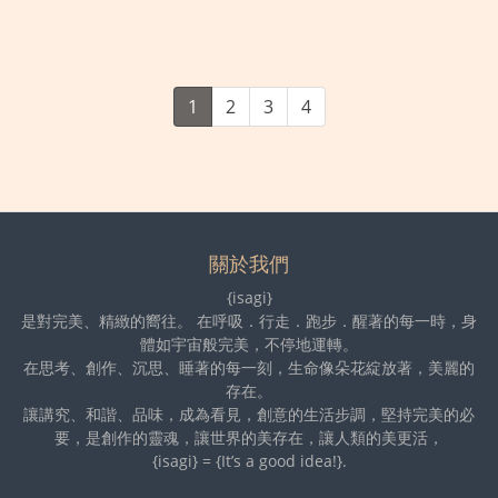
1
2
3
4
關於我們
{isagi}
是對完美、精緻的嚮往。 在呼吸．行走．跑步．醒著的每一時，身
體如宇宙般完美，不停地運轉。
在思考、創作、沉思、睡著的每一刻，生命像朵花綻放著，美麗的
存在。
讓講究、和諧、品味，成為看見，創意的生活步調，堅持完美的必
要，是創作的靈魂，讓世界的美存在，讓人類的美更活，
{isagi} = {It’s a good idea!}.