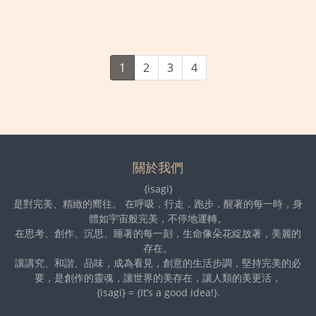
1
2
3
4
關於我們
{isagi}
是對完美、精緻的嚮往。 在呼吸．行走．跑步．醒著的每一時，身
體如宇宙般完美，不停地運轉。
在思考、創作、沉思、睡著的每一刻，生命像朵花綻放著，美麗的
存在。
讓講究、和諧、品味，成為看見，創意的生活步調，堅持完美的必
要，是創作的靈魂，讓世界的美存在，讓人類的美更活，
{isagi} = {It’s a good idea!}.