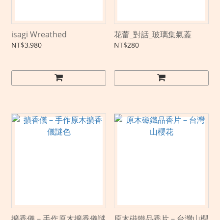
isagi Wreathed
花蕾_對話_玻璃集氣蓋
NT$3,980
NT$280
擴香儀－手作原木擴香儀謎
原木磁鐵品香片－台灣山櫻