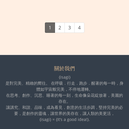
1
2
3
4
關於我們
{isagi}
是對完美、精緻的嚮往。 在呼吸．行走．跑步．醒著的每一時，身
體如宇宙般完美，不停地運轉。
在思考、創作、沉思、睡著的每一刻，生命像朵花綻放著，美麗的
存在。
讓講究、和諧、品味，成為看見，創意的生活步調，堅持完美的必
要，是創作的靈魂，讓世界的美存在，讓人類的美更活，
{isagi} = {It’s a good idea!}.