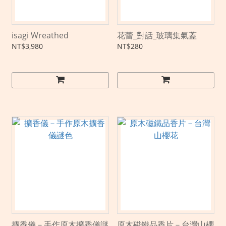
isagi Wreathed
花蕾_對話_玻璃集氣蓋
NT$3,980
NT$280
擴香儀－手作原木擴香儀謎
原木磁鐵品香片－台灣山櫻